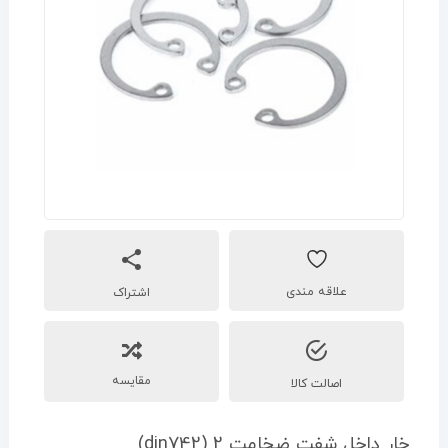
اشتراک
مقایسه
اصالت کالا
خار داخل شفت ضخامت 2 (din742)