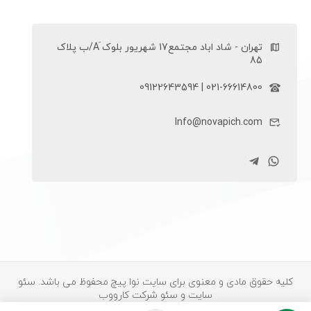
تهران - شاد اباد مجتمع17 شهریور بلوک َA/ب پلاک
85
021-66614800 | 09122643594
Info@novapich.com
کلیه حقوق مادی و معنوی برای سایت نوا پیچ محفوظ می باشد.
سئو
سایت
و سئو شرکت کارووب