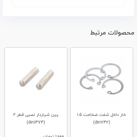
محصولات مرتبط
خار داخل شفت ضخامت 1.5
پین شیاردار نصبی قطر 2
(din1474)
(din742)
1,000
تومان