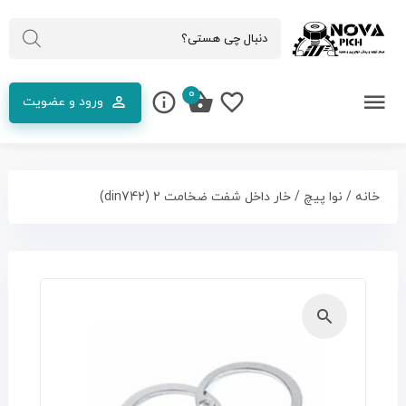
0
ورود و عضویت
خانه
/
نوا پیچ
/ خار داخل شفت ضخامت 2 (din742)
🔍