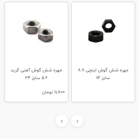
مهره شش گوش اینچی 8.8
مهره شش گوش آهنی گرید
سایز 14
5.6 سایز 24
11,800
تومان
›
‹