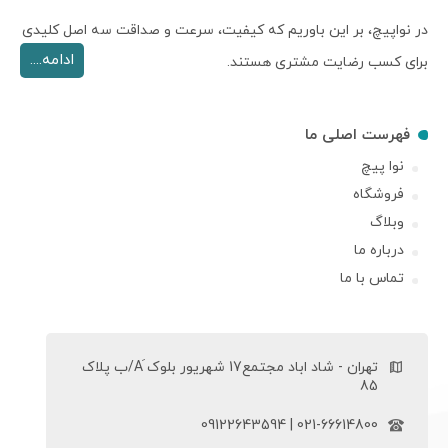
در نواپیچ، بر این باوریم که کیفیت، سرعت و صداقت سه اصل کلیدی
ادامه....
برای کسب رضایت مشتری هستند.
فهرست اصلی ما
نوا پیچ
فروشگاه
وبلاگ
درباره ما
تماس با ما
تهران - شاد اباد مجتمع17 شهریور بلوک َA/ب پلاک
85
021-66614800 | 09122643594