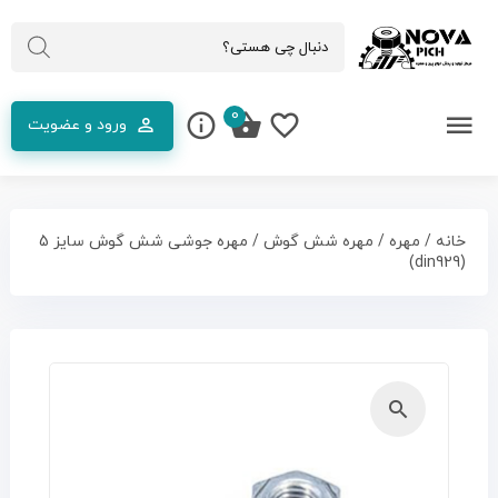
0
ورود و عضویت
خانه
/
مهره
/
مهره شش گوش
/ مهره جوشی شش گوش سایز 5
(din929)
🔍