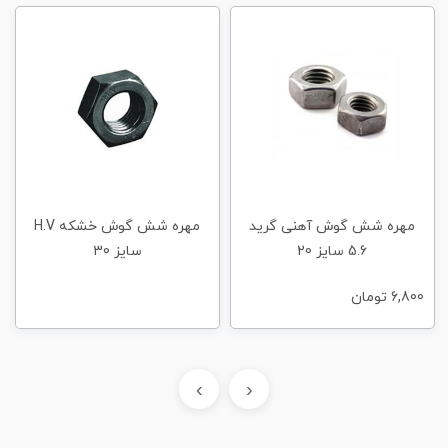
مهره شش گوش آهنی گرید
مهره شش گوش خشکه H.V
5.6 سایز 20
سایز 30
6,800
تومان
›
‹