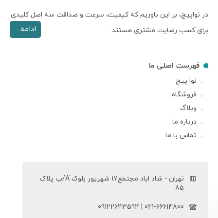
در نواپیچ، بر این باوریم که کیفیت، سرعت و صداقت سه اصل کلیدی
ادامه....
برای کسب رضایت مشتری هستند.
فهرست اصلی ما
نوا پیچ
فروشگاه
وبلاگ
درباره ما
تماس با ما
تهران - شاد اباد مجتمع17 شهریور بلوک َA/ب پلاک
85
021-66614800 | 09122643594