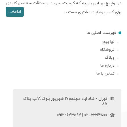
در نواپیچ، بر این باوریم که کیفیت، سرعت و صداقت سه اصل کلیدی
ادامه....
برای کسب رضایت مشتری هستند.
فهرست اصلی ما
نوا پیچ
فروشگاه
وبلاگ
درباره ما
تماس با ما
تهران - شاد اباد مجتمع17 شهریور بلوک َA/ب پلاک
85
021-66614800 | 09122643594