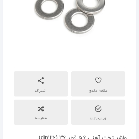
اشتراک
مقایسه
اصالت کالا
واشر تخت آهنی 5.6 قطر 36 (din126)