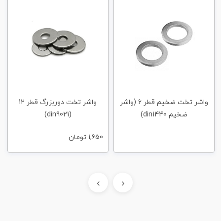
واشر تخت ضخیم قطر 6 (واشر
واشر تخت دوربزرگ قطر 12
ضخیم din1440)
(din9021)
1,650
تومان
›
‹