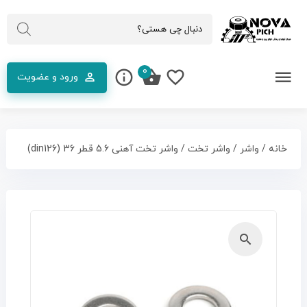
0
ورود و عضویت
خانه
/
واشر
/
واشر تخت
/ واشر تخت آهنی 5.6 قطر 36 (din126)
🔍