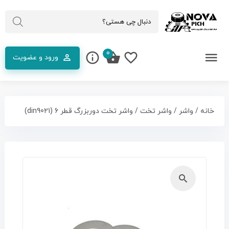
0
ورود و عضویت
خانه
/
واشر
/
واشر تخت
/ واشر تخت دوربزرگ قطر 6 (din9021)
🔍