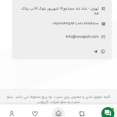
تهران - شاد اباد مجتمع17 شهریور بلوک َA/ب پلاک
85
021-66614800 | 09122643594
Info@novapich.com
کلیه حقوق مادی و معنوی برای سایت نوا پیچ محفوظ می باشد.
سئو
سایت
و سئو شرکت کارووب
0