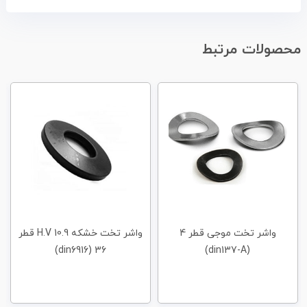
محصولات مرتبط
واشر تخت موجی قطر 4
واشر تخت خشکه H.V 10.9 قطر
36 (din6916)
(din137-A)
1,100