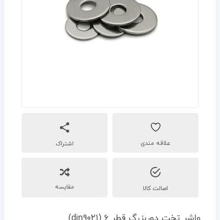
اشتراک
مقایسه
اصالت کالا
واشر تخت دوربزرگ قطر 6 (din9021)