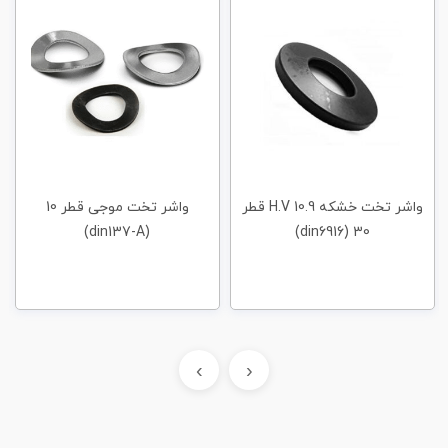
واشر تخت خشکه H.V 10.9 قطر
واشر تخت موجی قطر 10
(din137-A)
30 (din6916)
›
‹