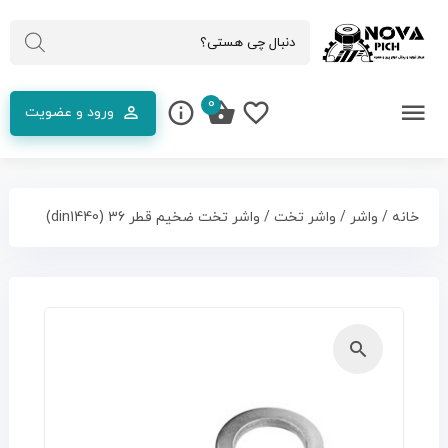
0
ورود و عضویت
خانه
/
واشر
/
واشر تخت
/ واشر تخت ضخیم قطر 36 (din1440)
🔍