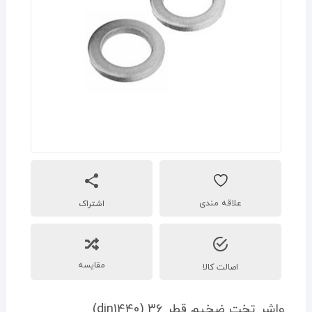
اشتراک
مقایسه
اصالت کالا
واشر تخت ضخیم قطر 36 (din1440)