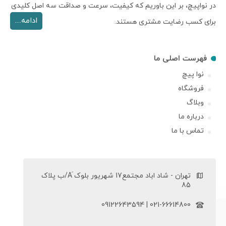
در نواپیچ، بر این باوریم که کیفیت، سرعت و صداقت سه اصل کلیدی
ادامه....
برای کسب رضایت مشتری هستند.
فهرست اصلی ما
نوا پیچ
فروشگاه
وبلاگ
درباره ما
تماس با ما
تهران - شاد اباد مجتمع17 شهریور بلوک َA/ب پلاک
85
021-66614800 | 09122643594