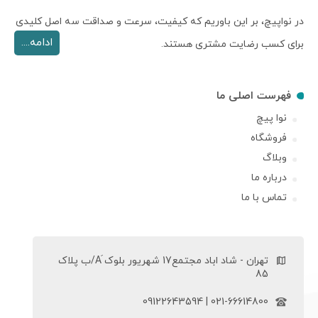
در نواپیچ، بر این باوریم که کیفیت، سرعت و صداقت سه اصل کلیدی
ادامه....
برای کسب رضایت مشتری هستند.
فهرست اصلی ما
نوا پیچ
فروشگاه
وبلاگ
درباره ما
تماس با ما
تهران - شاد اباد مجتمع17 شهریور بلوک َA/ب پلاک
85
021-66614800 | 09122643594