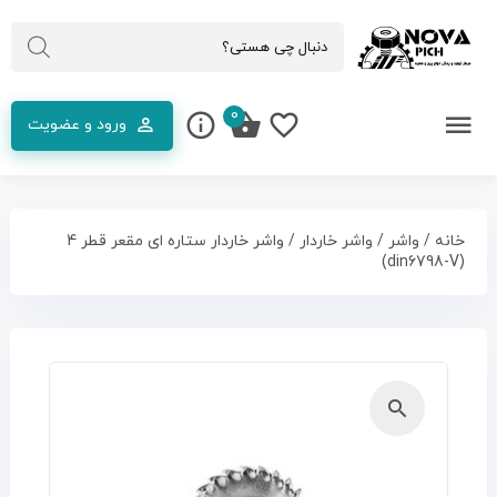
0
ورود و عضویت
خانه
/
واشر
/
واشر خاردار
/ واشر خاردار ستاره ای مقعر قطر 4
(din6798-V)
🔍