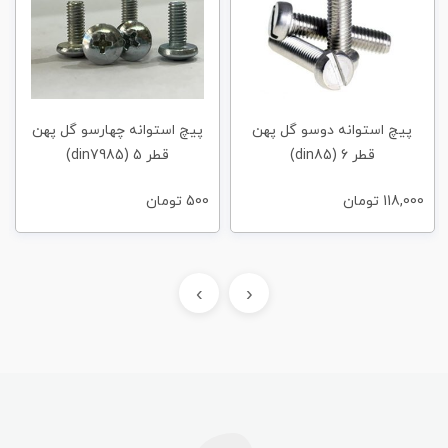
پیچ استوانه دوسو گل پهن
پیچ استوانه چهارسو گل پهن
قطر 6 (din85)
قطر 5 (din7985)
118,000
تومان
500
تومان
›
‹