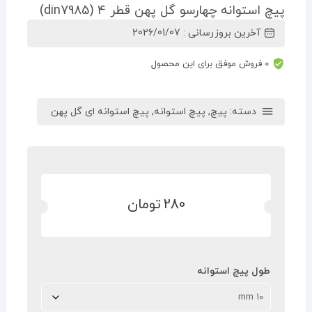
پیچ استوانه چهارسو گل پهن قطر 4 (din7985)
آخرین بروزرسانی : 2026/01/07
0 فروش موفق برای این محصول
دسته:
پیچ
,
پیچ استوانه
,
پیچ استوانه ای گل پهن
280
280
تومان
تومان
طول پیچ استوانه