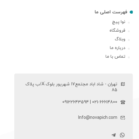
فهرست اصلی ما
نوا پیچ
فروشگاه
وبلاگ
درباره ما
تماس با ما
تهران - شاد اباد مجتمع17 شهریور بلوک َA/ب پلاک
85
021-66614800 | 09122643594
Info@novapich.com