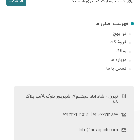
ادامه....
برای کسب رضایت مشتری هستند.
فهرست اصلی ما
نوا پیچ
فروشگاه
وبلاگ
درباره ما
تماس با ما
تهران - شاد اباد مجتمع17 شهریور بلوک َA/ب پلاک
85
021-66614800 | 09122643594
Info@novapich.com