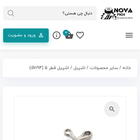
0
ورود و عضویت
خانه
/
سایر محصولات
/
اشپیل
/ اشپیل قطر 5 (din94)
🔍