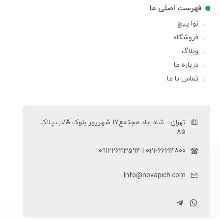
فهرست اصلی ما
نوا پیچ
فروشگاه
وبلاگ
درباره ما
تماس با ما
تهران - شاد اباد مجتمع17 شهریور بلوک َA/ب پلاک
85
021-66614800 | 09122643594
Info@novapich.com