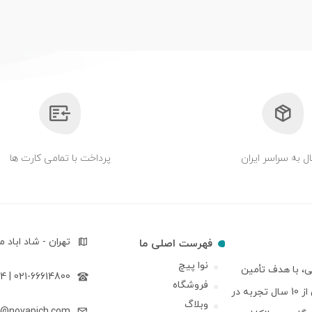
ل به سراسر ایران
پرداخت با تمامی کارت ها
تهران - شاد اباد مجتمع17 شهریور بلوک 
فهرست اصلی ما
نوا پیچ
ی، با هدف تأمین
021-66614800 | 09122643594
فروشگاه
مطمئن و سریع نیاز صنایع مختلف کشور راه اندازی شده است. ما با بیش از 10 سال تجربه در
وبلاگ
o@novapich.com