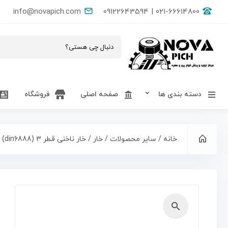
info@novapich.com
021-66614800 | 09122643594
دسته بندی ها
صفحه اصلی
فروشگاه
خانه
/
سایر محصولات
/
خار
/ خار ناخنی قطر 3 (din6888)
🔍