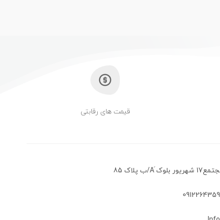
قیمت های رقابتی
َA/ب پلاک 85
Inf