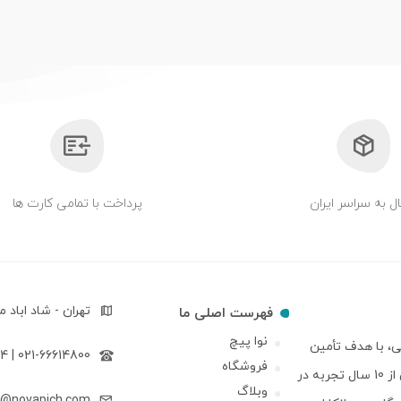
ل به سراسر ایران
پرداخت با تمامی کارت ها
تهران - شاد اباد مجتمع17 شهریور بلوک 
فهرست اصلی ما
نوا پیچ
ی، با هدف تأمین
021-66614800 | 09122643594
فروشگاه
مطمئن و سریع نیاز صنایع مختلف کشور راه اندازی شده است. ما با بیش از 10 سال تجربه در
وبلاگ
o@novapich.com