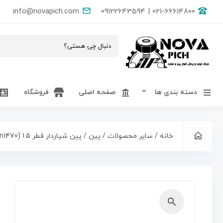
info@novapich.com
021-66614800 | 09122643594
دسته بندی ها
صفحه اصلی
فروشگاه
خانه
/
سایر محصولات
/
پین
/ پین شیاردار قطر 1.5 (din1470)
🔍