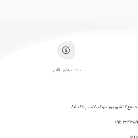
قیمت های رقابتی
َA/ب پلاک 85
Inf