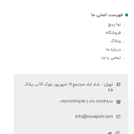
فهرست اصلی ما
نوا پیچ
فروشگاه
وبلاگ
درباره ما
تماس با ما
تهران - شاد اباد مجتمع17 شهریور بلوک َA/ب پلاک
85
021-66614800 | 09122643594
Info@novapich.com