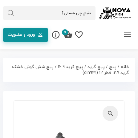
0
ورود و عضویت
خانه
/
پیچ
/
پیچ گرید
/
پیچ گرید 12.9
/ پیچ شش گوش خشکه
گرید 12.9 قطر 12 (din931)
🔍