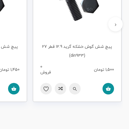
‹
پیچ شش گوش خشکه گرید 12.9 قطر 27
(din933)
0
1,500
تومان
1,450
تومان
فروش
سریع
مقایسه