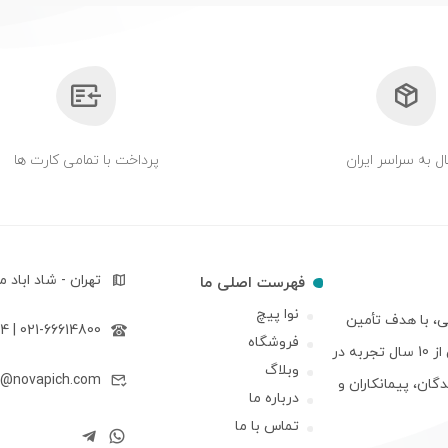
ل به سراسر ایران
پرداخت با تمامی کارت ها
تهران - شاد اباد مجتمع17 شهریور بلوک 
فهرست اصلی ما
نوا پیچ
ی، با هدف تأمین
021-66614800 | 09122643594
فروشگاه
مطمئن و سریع نیاز صنایع مختلف کشور راه اندازی شده است. ما با بیش از 10 سال تجربه در
وبلاگ
o@novapich.com
گان، پیمانکاران و
درباره ما
تماس با ما