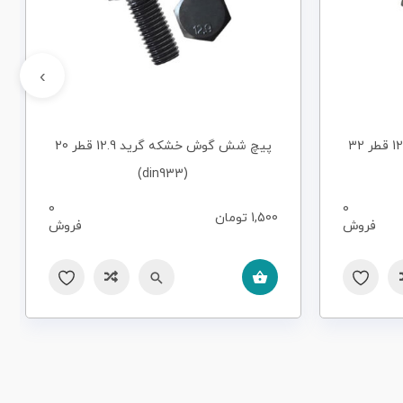
›
پیچ شش گوش خشکه گرید 12.9 قطر 32
پیچ شش گوش خشکه گرید 12.9 قطر 20
(din933)
0
0
1,500
تومان
فروش
فروش
سریع
مقایسه