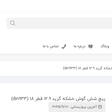
وبلاگ
درباره ما
تماس با ما
 قطر 18 (din933)
پیچ شش گوش خشکه گرید 12.9 قطر 18 (din933)
آخرین بروزرسانی : 2025/11/01