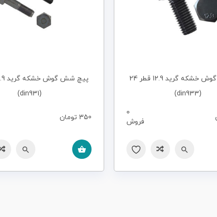
پیچ شش گوش خشکه گرید 12.9 قطر 24
(din931)
(din933)
0
350
تومان
فروش
سریع
مقایسه
سریع
مقایسه