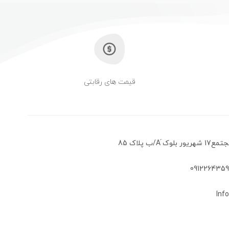
قیمت های رقابتی
َA/ب پلاک 85
Inf