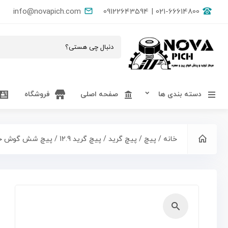
info@novapich.com
021-66614800 | 09122643594
دسته بندی ها
صفحه اصلی
فروشگاه
خانه
/
پیچ
/
پیچ گرید
/
پیچ گرید 12.9
/ پیچ شش گوش خشکه گرید 12.9
🔍