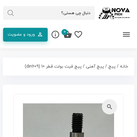
0
ورود و عضویت
خانه
/
پیچ
/
پیچ آهنی
/ پیچ فیت بولت قطر 10 (din609)
🔍