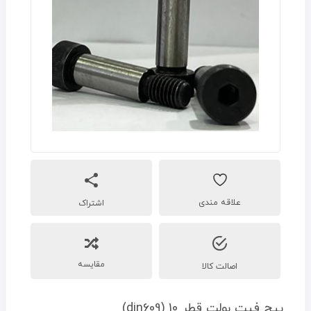
اشتراک
مقایسه
اصالت کالا
پیچ فیت بولت قطر 10 (din609)