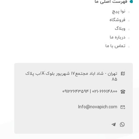
فهرست اصلی ما
نوا پیچ
فروشگاه
وبلاگ
درباره ما
تماس با ما
تهران - شاد اباد مجتمع17 شهریور بلوک َA/ب پلاک
85
021-66614800 | 09122643594
Info@novapich.com