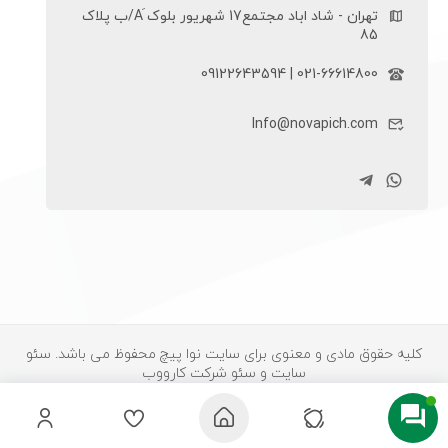
تهران - شاد اباد مجتمع17 شهریور بلوک َA/ب پلاک
85
021-66614800 | 09122643594
Info@novapich.com
کلیه حقوق مادی و معنوی برای سایت نوا پیچ محفوظ می باشد.
سئو
سایت
و سئو شرکت کارووب
0