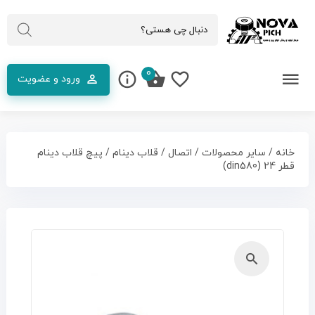
0
ورود و عضویت
خانه
/
سایر محصولات
/
اتصال
/
قلاب دینام
/ پیچ قلاب دینام
قطر 24 (din580)
🔍